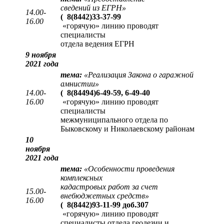
сведений из ЕГРН
»
14.00-
(
8(8442)33-37-99
16.00
«горячую» линию проводят
специалисты
отдела ведения ЕГРН
9 ноября
2021 года
тема:
«Реализация Закона о гаражной
амнистии»
14.00-
(
8(84494)6-49-59, 6-49-40
16.00
«горячую» линию проводят
специалисты
межмуниципального отдела по
Быковскому и Николаевскому районам
10
ноября
2021 года
тема:
«Особенности проведения
комплексных
кадастровых работ за счет
15.00-
внебюджетных средств»
16.00
(
8(8442)93-11-99 доб.307
«горячую» линию проводят
специалисты отдела геодезии и