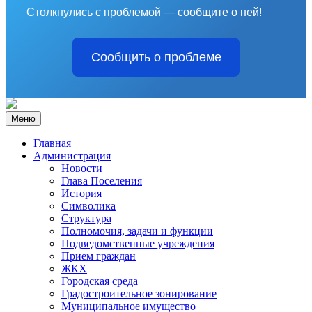
Столкнулись с проблемой — сообщите о ней!
Сообщить о проблеме
Меню
Главная
Администрация
Новости
Глава Поселения
История
Символика
Структура
Полномочия, задачи и функции
Подведомственные учреждения
Прием граждан
ЖКХ
Городская среда
Градостроительное зонирование
Муниципальное имущество