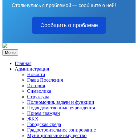
Столкнулись с проблемой — сообщите о ней!
Сообщить о проблеме
Меню
Главная
Администрация
Новости
Глава Поселения
История
Символика
Структура
Полномочия, задачи и функции
Подведомственные учреждения
Прием граждан
ЖКХ
Городская среда
Градостроительное зонирование
Муниципальное имущество