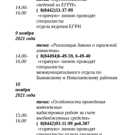
сведений из ЕГРН
»
14.00-
(
8(8442)33-37-99
16.00
«горячую» линию проводят
специалисты
отдела ведения ЕГРН
9 ноября
2021 года
тема:
«Реализация Закона о гаражной
амнистии»
14.00-
(
8(84494)6-49-59, 6-49-40
16.00
«горячую» линию проводят
специалисты
межмуниципального отдела по
Быковскому и Николаевскому районам
10
ноября
2021 года
тема:
«Особенности проведения
комплексных
кадастровых работ за счет
15.00-
внебюджетных средств»
16.00
(
8(8442)93-11-99 доб.307
«горячую» линию проводят
специалисты отдела геодезии и