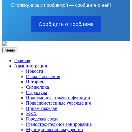
Столкнулись с проблемой — сообщите о ней!
Сообщить о проблеме
Меню
Главная
Администрация
Новости
Глава Поселения
История
Символика
Структура
Полномочия, задачи и функции
Подведомственные учреждения
Прием граждан
ЖКХ
Городская среда
Градостроительное зонирование
Муниципальное имущество