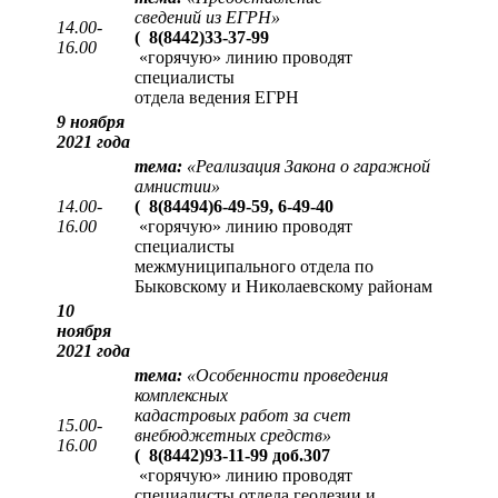
сведений из ЕГРН
»
14.00-
(
8(8442)33-37-99
16.00
«горячую» линию проводят
специалисты
отдела ведения ЕГРН
9 ноября
2021 года
тема:
«Реализация Закона о гаражной
амнистии»
14.00-
(
8(84494)6-49-59, 6-49-40
16.00
«горячую» линию проводят
специалисты
межмуниципального отдела по
Быковскому и Николаевскому районам
10
ноября
2021 года
тема:
«Особенности проведения
комплексных
кадастровых работ за счет
15.00-
внебюджетных средств»
16.00
(
8(8442)93-11-99 доб.307
«горячую» линию проводят
специалисты отдела геодезии и