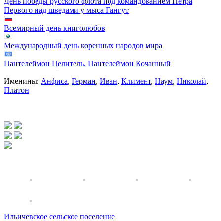
День победы русского флота под командованием Петра
Первого над шведами у мыса Гангут
Всемирный день книголюбов
Международный день коренных народов мира
Пантелеймон Целитель, Пантелеймон Кочанный
Именины:
Анфиса
,
Герман
,
Иван
,
Климент
,
Наум
,
Николай
,
Платон
Ильичевское сельское поселение