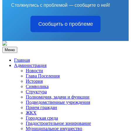
Столкнулись с проблемой — сообщите о ней!
Сообщить о проблеме
Меню
Главная
Администрация
Новости
Глава Поселения
История
Символика
Структура
Полномочия, задачи и функции
Подведомственные учреждения
Прием граждан
ЖКХ
Городская среда
Градостроительное зонирование
Муниципальное имущество