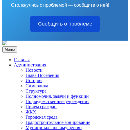
Столкнулись с проблемой — сообщите о ней!
Сообщить о проблеме
Меню
Главная
Администрация
Новости
Глава Поселения
История
Символика
Структура
Полномочия, задачи и функции
Подведомственные учреждения
Прием граждан
ЖКХ
Городская среда
Градостроительное зонирование
Муниципальное имущество