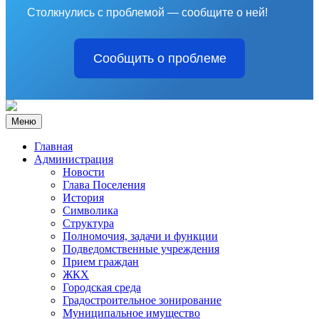
Столкнулись с проблемой — сообщите о ней!
Сообщить о проблеме
Меню
Главная
Администрация
Новости
Глава Поселения
История
Символика
Структура
Полномочия, задачи и функции
Подведомственные учреждения
Прием граждан
ЖКХ
Городская среда
Градостроительное зонирование
Муниципальное имущество