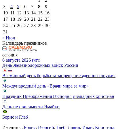
1
2
3
4
5
6
7
8
9
10
11
12
13
14
15
16
17
18
19
20
21
22
23
24
25
26
27
28
29
30
31
« Июл
Календарь праздников
сегодня
6 августа 2026 (чт):
День Железнодорожных войск России
Всемирный день борьбы за запрещение ядерного оружия
Международный день «Врачи мира за мир»
Праздник Преображения Господня у западных христиан
День независимости Ямайки
Борис и Глеб
Именины:
Борис
,
Георгий
,
Глеб
,
Давид
,
Иван
,
Кристина
,