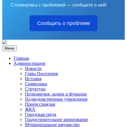
Столкнулись с проблемой — сообщите о ней!
Сообщить о проблеме
Меню
Главная
Администрация
Новости
Глава Поселения
История
Символика
Структура
Полномочия, задачи и функции
Подведомственные учреждения
Прием граждан
ЖКХ
Городская среда
Градостроительное зонирование
Муниципальное имущество