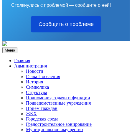
Столкнулись с проблемой — сообщите о ней!
Сообщить о проблеме
Меню
Главная
Администрация
Новости
Глава Поселения
История
Символика
Структура
Полномочия, задачи и функции
Подведомственные учреждения
Прием граждан
ЖКХ
Городская среда
Градостроительное зонирование
Муниципальное имущество