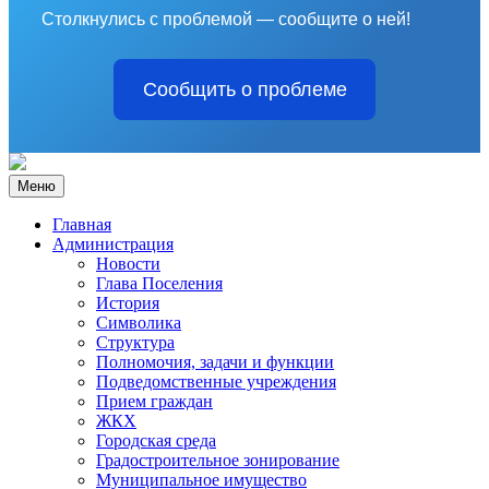
Столкнулись с проблемой — сообщите о ней!
Сообщить о проблеме
Меню
Главная
Администрация
Новости
Глава Поселения
История
Символика
Структура
Полномочия, задачи и функции
Подведомственные учреждения
Прием граждан
ЖКХ
Городская среда
Градостроительное зонирование
Муниципальное имущество