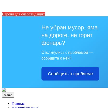
Версия для слабовидящих
Не убран мусор, яма
на дороге, не горит
фонарь?
Столкнулись с проблемой —
сообщите о ней!
Сообщить о проблеме
Меню
Главная
Администрация