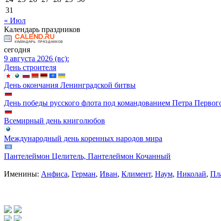
31
« Июл
Календарь праздников
сегодня
9 августа 2026 (вс):
День строителя
День окончания Ленинградской битвы
День победы русского флота под командованием Петра Первог
Всемирный день книголюбов
Международный день коренных народов мира
Пантелеймон Целитель, Пантелеймон Кочанный
Именины:
Анфиса
,
Герман
,
Иван
,
Климент
,
Наум
,
Николай
,
Пл