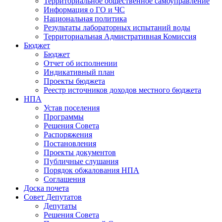
Территориальное общественное самоуправление
Информация о ГО и ЧС
Национальная политика
Результаты лабораторных испытаний воды
Территориальная Адмистративная Комиссия
Бюджет
Бюджет
Отчет об исполнении
Индикативный план
Проекты бюджета
Реестр источников доходов местного бюджета
НПА
Устав поселения
Программы
Решения Совета
Распоряжения
Постановления
Проекты документов
Публичные слушания
Порядок обжалования НПА
Соглашения
Доска почета
Совет Депутатов
Депутаты
Решения Совета