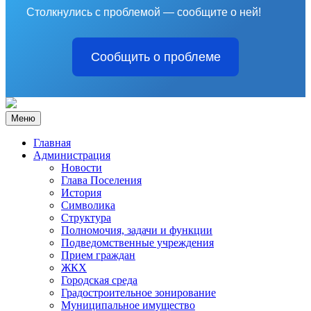
Столкнулись с проблемой — сообщите о ней!
Сообщить о проблеме
Меню
Главная
Администрация
Новости
Глава Поселения
История
Символика
Структура
Полномочия, задачи и функции
Подведомственные учреждения
Прием граждан
ЖКХ
Городская среда
Градостроительное зонирование
Муниципальное имущество