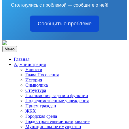
Столкнулись с проблемой — сообщите о ней!
Сообщить о проблеме
Меню
Главная
Администрация
Новости
Глава Поселения
История
Символика
Структура
Полномочия, задачи и функции
Подведомственные учреждения
Прием граждан
ЖКХ
Городская среда
Градостроительное зонирование
Муниципальное имущество