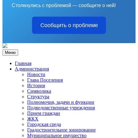
Столкнулись с проблемой — сообщите о ней!
Сообщить о проблеме
Меню
Главная
Администрация
Новости
Глава Поселения
История
Символика
Структура
Полномочия, задачи и функции
Подведомственные учреждения
Прием граждан
ЖКХ
Городская среда
Градостроительное зонирование
Муниципальное имущество