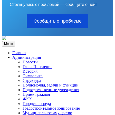
Столкнулись с проблемой — сообщите о ней!
Сообщить о проблеме
Меню
Главная
Администрация
Новости
Глава Поселения
История
Символика
Структура
Полномочия, задачи и функции
Подведомственные учреждения
Прием граждан
ЖКХ
Городская среда
Градостроительное зонирование
Муниципальное имущество