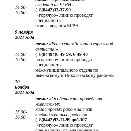
сведений из ЕГРН
»
14.00-
(
8(8442)33-37-99
16.00
«горячую» линию проводят
специалисты
отдела ведения ЕГРН
9 ноября
2021 года
тема:
«Реализация Закона о гаражной
амнистии»
14.00-
(
8(84494)6-49-59, 6-49-40
16.00
«горячую» линию проводят
специалисты
межмуниципального отдела по
Быковскому и Николаевскому районам
10
ноября
2021 года
тема:
«Особенности проведения
комплексных
кадастровых работ за счет
15.00-
внебюджетных средств»
16.00
(
8(8442)93-11-99 доб.307
«горячую» линию проводят
специалисты отдела геодезии и