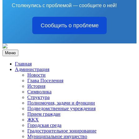
Столкнулись с проблемой — сообщите о ней!
Сообщить о проблеме
Меню
Главная
Администрация
Новости
Глава Поселения
История
Символика
Структура
Полномочия, задачи и функции
Подведомственные учреждения
Прием граждан
ЖКХ
Городская среда
Градостроительное зонирование
Муниципальное имущество