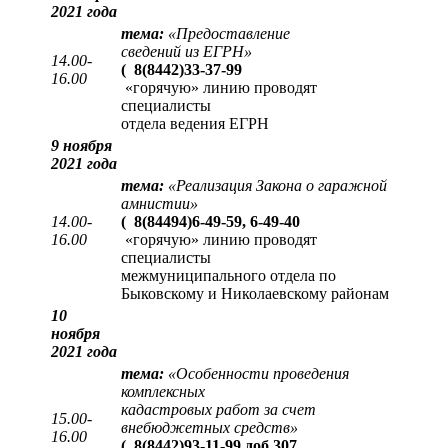
2021 года
тема:
«
Предоставление
сведений из ЕГРН
»
14.00-
(
8(8442)33-37-99
16.00
«горячую» линию проводят
специалисты
отдела ведения ЕГРН
9 ноября
2021 года
тема:
«Реализация Закона о гаражной
амнистии»
14.00-
(
8(84494)6-49-59, 6-49-40
16.00
«горячую» линию проводят
специалисты
межмуниципального отдела по
Быковскому и Николаевскому районам
10
ноября
2021 года
тема:
«Особенности проведения
комплексных
кадастровых работ за счет
15.00-
внебюджетных средств»
16.00
(
8(8442)93-11-99 доб.307