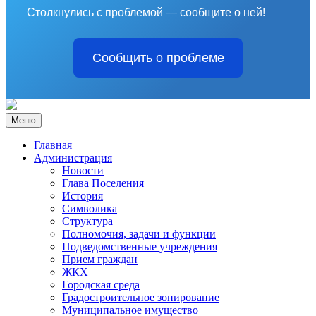
Столкнулись с проблемой — сообщите о ней!
Сообщить о проблеме
Меню
Главная
Администрация
Новости
Глава Поселения
История
Символика
Структура
Полномочия, задачи и функции
Подведомственные учреждения
Прием граждан
ЖКХ
Городская среда
Градостроительное зонирование
Муниципальное имущество