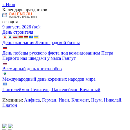
« Июл
Календарь праздников
сегодня
9 августа 2026 (вс):
День строителя
День окончания Ленинградской битвы
День победы русского флота под командованием Петра
Первого над шведами у мыса Гангут
Всемирный день книголюбов
Международный день коренных народов мира
Пантелеймон Целитель, Пантелеймон Кочанный
Именины:
Анфиса
,
Герман
,
Иван
,
Климент
,
Наум
,
Николай
,
Платон