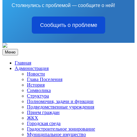
Столкнулись с проблемой — сообщите о ней!
Сообщить о проблеме
Меню
Главная
Администрация
Новости
Глава Поселения
История
Символика
Структура
Полномочия, задачи и функции
Подведомственные учреждения
Прием граждан
ЖКХ
Городская среда
Градостроительное зонирование
Муниципальное имущество