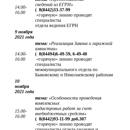
сведений из ЕГРН
»
14.00-
(
8(8442)33-37-99
16.00
«горячую» линию проводят
специалисты
отдела ведения ЕГРН
9 ноября
2021 года
тема:
«Реализация Закона о гаражной
амнистии»
14.00-
(
8(84494)6-49-59, 6-49-40
16.00
«горячую» линию проводят
специалисты
межмуниципального отдела по
Быковскому и Николаевскому районам
10
ноября
2021 года
тема:
«Особенности проведения
комплексных
кадастровых работ за счет
15.00-
внебюджетных средств»
16.00
(
8(8442)93-11-99 доб.307
«горячую» линию проводят
специалисты отдела геодезии и