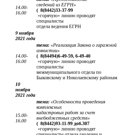
сведений из ЕГРН
»
14.00-
(
8(8442)33-37-99
16.00
«горячую» линию проводят
специалисты
отдела ведения ЕГРН
9 ноября
2021 года
тема:
«Реализация Закона о гаражной
амнистии»
14.00-
(
8(84494)6-49-59, 6-49-40
16.00
«горячую» линию проводят
специалисты
межмуниципального отдела по
Быковскому и Николаевскому районам
10
ноября
2021 года
тема:
«Особенности проведения
комплексных
кадастровых работ за счет
15.00-
внебюджетных средств»
16.00
(
8(8442)93-11-99 доб.307
«горячую» линию проводят
специалисты отдела геодезии и