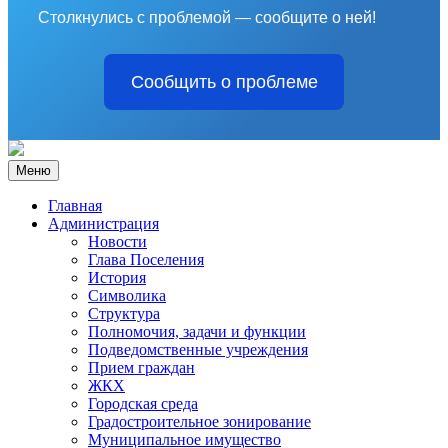
Столкнулись с проблемой — сообщите о ней!
Сообщить о проблеме
Меню
Главная
Администрация
Новости
Глава Поселения
История
Символика
Структура
Полномочия, задачи и функции
Подведомственные учреждения
Прием граждан
ЖКХ
Городская среда
Градостроительное зонирование
Муниципальное имущество