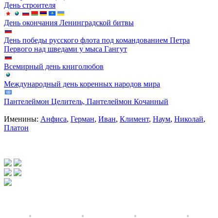
День строителя
День окончания Ленинградской битвы
День победы русского флота под командованием Петра
Первого над шведами у мыса Гангут
Всемирный день книголюбов
Международный день коренных народов мира
Пантелеймон Целитель, Пантелеймон Кочанный
Именины:
Анфиса
,
Герман
,
Иван
,
Климент
,
Наум
,
Николай
,
Платон