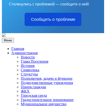
Столкнулись с проблемой — сообщите о ней!
Сообщить о проблеме
Меню
Главная
Администрация
Новости
Глава Поселения
История
Символика
Структура
Полномочия, задачи и функции
Подведомственные учреждения
Прием граждан
ЖКХ
Городская среда
Градостроительное зонирование
Муниципальное имущество