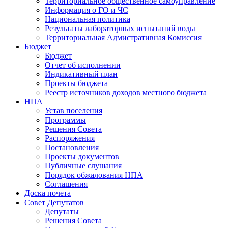
Территориальное общественное самоуправление
Информация о ГО и ЧС
Национальная политика
Результаты лабораторных испытаний воды
Территориальная Адмистративная Комиссия
Бюджет
Бюджет
Отчет об исполнении
Индикативный план
Проекты бюджета
Реестр источников доходов местного бюджета
НПА
Устав поселения
Программы
Решения Совета
Распоряжения
Постановления
Проекты документов
Публичные слушания
Порядок обжалования НПА
Соглашения
Доска почета
Совет Депутатов
Депутаты
Решения Совета