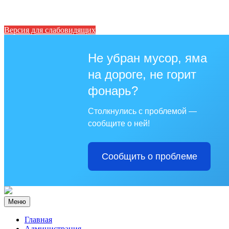
Версия для слабовидящих
Не убран мусор, яма
на дороге, не горит
фонарь?
Столкнулись с проблемой —
сообщите о ней!
Сообщить о проблеме
Меню
Главная
Администрация