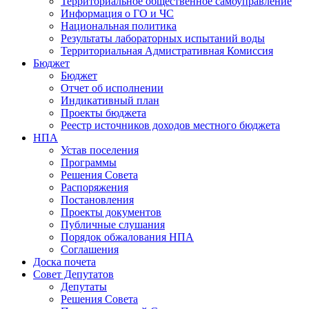
Территориальное общественное самоуправление
Информация о ГО и ЧС
Национальная политика
Результаты лабораторных испытаний воды
Территориальная Адмистративная Комиссия
Бюджет
Бюджет
Отчет об исполнении
Индикативный план
Проекты бюджета
Реестр источников доходов местного бюджета
НПА
Устав поселения
Программы
Решения Совета
Распоряжения
Постановления
Проекты документов
Публичные слушания
Порядок обжалования НПА
Соглашения
Доска почета
Совет Депутатов
Депутаты
Решения Совета