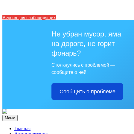
Версия для слабовидящих
Не убран мусор, яма
на дороге, не горит
фонарь?
Столкнулись с проблемой —
сообщите о ней!
Сообщить о проблеме
Меню
Главная
Администрация