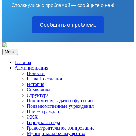
Столкнулись с проблемой — сообщите о ней!
Сообщить о проблеме
Меню
Главная
Администрация
Новости
Глава Поселения
История
Символика
Структура
Полномочия, задачи и функции
Подведомственные учреждения
Прием граждан
ЖКХ
Городская среда
Градостроительное зонирование
Муниципальное имущество