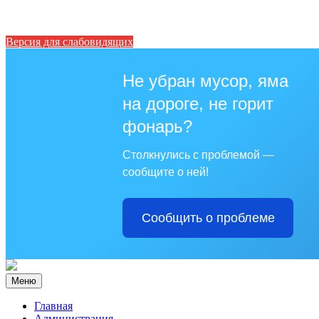
Версия для слабовидящих
Не убран мусор, яма
на дороге, не горит
фонарь?
Столкнулись с проблемой —
сообщите о ней!
Сообщить о проблеме
Меню
Главная
Администрация