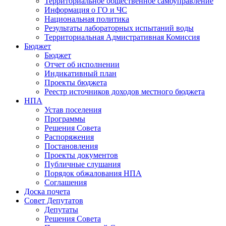
Территориальное общественное самоуправление
Информация о ГО и ЧС
Национальная политика
Результаты лабораторных испытаний воды
Территориальная Адмистративная Комиссия
Бюджет
Бюджет
Отчет об исполнении
Индикативный план
Проекты бюджета
Реестр источников доходов местного бюджета
НПА
Устав поселения
Программы
Решения Совета
Распоряжения
Постановления
Проекты документов
Публичные слушания
Порядок обжалования НПА
Соглашения
Доска почета
Совет Депутатов
Депутаты
Решения Совета