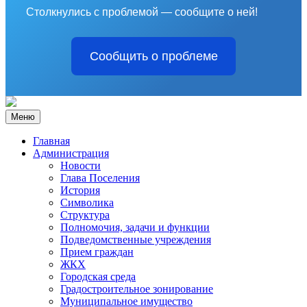
Столкнулись с проблемой — сообщите о ней!
Сообщить о проблеме
Меню
Главная
Администрация
Новости
Глава Поселения
История
Символика
Структура
Полномочия, задачи и функции
Подведомственные учреждения
Прием граждан
ЖКХ
Городская среда
Градостроительное зонирование
Муниципальное имущество