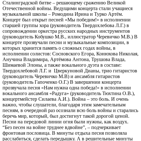
Сталинградской битве – решающему сражению Великой
Отечественной войны. Ведущими концерта стали учащиеся
музыкальной школы – Ромодина Ирина и Турко Артём.
Концерт был открыт песней «Мы победим!» в исполнении
старшей группы хора (руководитель Твердохлебова Л.Г.) в
сопровождении оркестра русских народных инструментов
(руководитель Кобушко М.В., иллюстратор Черевичко М.В.) В
концерте прозвучали песни и музыкальные композиции, в
которых хранится память о сложных годах войны, в
исполнении солистов: Сосновского Егора, Конюхова Николая,
Анучина Владимира, Артёмова Антона, Трушова Влада,
Шимаевой Элоны, а также вокального дуэта в составе:
Твердохлебовой Л.Г. и Цверкуновой Дианы, трио гитаристов
(руководитель Черевичко М.В) и ансамбля гитаристов
(руководитель Гапоченко О.Г.) В завершении концерта
прозвучала песня «Нам нужна одна победа!» в исполнении
вокального ансамбля «Радуга» (руководитель Тюхтина О.В.),
концертмейстер Силаева А.И.). Война – это боль. И очень
важно, чтобы слушатели, благодаря этим замечательным
песням, в очередной раз осознали всю боль войны и старались
беречь мир, который, был достигнут такой дорогой ценой.
Песни на передовой линии огня были нужны, как воздух.
“Без песен на войне труднее вдвойне”, – подчеркивает
фронтовая пословица. В минуты отдыха песня позволяла
расслабиться, сделать передышку. А в решительные минуты