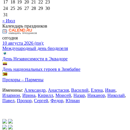
17
18
19
20
21
22
23
24
25
26
27
28
29
30
31
« Июл
Календарь праздников
сегодня
10 августа 2026 (пн):
Международный день биодизеля
День Независимости в Эквадоре
День национальных героев в Зимбабве
Прохоры – Пармены
Именины:
Александр
,
Анастасия
,
Василий
,
Елена
,
Иван
,
Иларион
,
Ирина
,
Кирилл
,
Моисей
,
Назар
,
Никанор
,
Николай
,
Павел
,
Прохор
,
Сергей
,
Федор
,
Юлиан