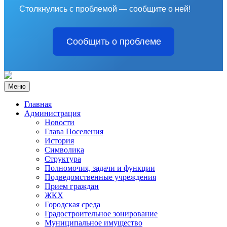
Столкнулись с проблемой — сообщите о ней!
Сообщить о проблеме
Меню
Главная
Администрация
Новости
Глава Поселения
История
Символика
Структура
Полномочия, задачи и функции
Подведомственные учреждения
Прием граждан
ЖКХ
Городская среда
Градостроительное зонирование
Муниципальное имущество