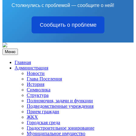
Столкнулись с проблемой — сообщите о ней!
Сообщить о проблеме
Меню
Главная
Администрация
Новости
Глава Поселения
История
Символика
Структура
Полномочия, задачи и функции
Подведомственные учреждения
Прием граждан
ЖКХ
Городская среда
Градостроительное зонирование
Муниципальное имущество