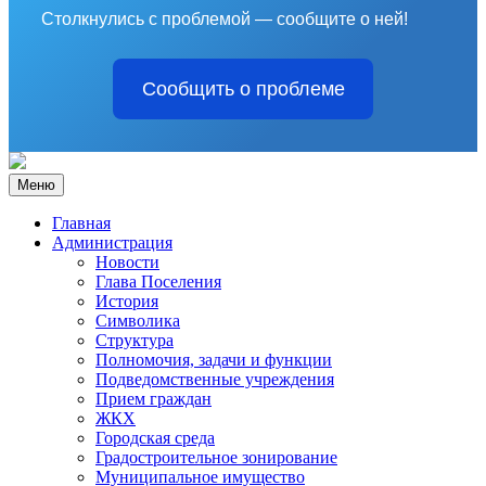
Столкнулись с проблемой — сообщите о ней!
Сообщить о проблеме
Меню
Главная
Администрация
Новости
Глава Поселения
История
Символика
Структура
Полномочия, задачи и функции
Подведомственные учреждения
Прием граждан
ЖКХ
Городская среда
Градостроительное зонирование
Муниципальное имущество