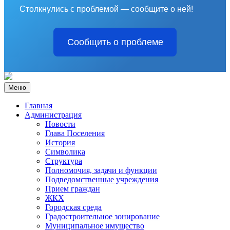
Столкнулись с проблемой — сообщите о ней!
Сообщить о проблеме
Меню
Главная
Администрация
Новости
Глава Поселения
История
Символика
Структура
Полномочия, задачи и функции
Подведомственные учреждения
Прием граждан
ЖКХ
Городская среда
Градостроительное зонирование
Муниципальное имущество