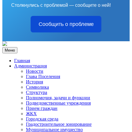
Столкнулись с проблемой — сообщите о ней!
Сообщить о проблеме
Меню
Главная
Администрация
Новости
Глава Поселения
История
Символика
Структура
Полномочия, задачи и функции
Подведомственные учреждения
Прием граждан
ЖКХ
Городская среда
Градостроительное зонирование
Муниципальное имущество