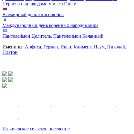
Первого над шведами у мыса Гангут
Всемирный день книголюбов
Международный день коренных народов мира
Пантелеймон Целитель, Пантелеймон Кочанный
Именины:
Анфиса
,
Герман
,
Иван
,
Климент
,
Наум
,
Николай
,
Платон
Ильичевское сельское поселение