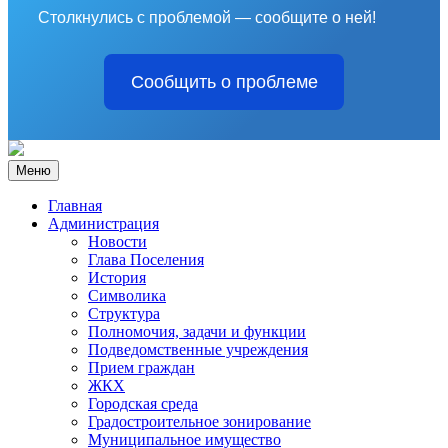
Столкнулись с проблемой — сообщите о ней!
Сообщить о проблеме
Меню
Главная
Администрация
Новости
Глава Поселения
История
Символика
Структура
Полномочия, задачи и функции
Подведомственные учреждения
Прием граждан
ЖКХ
Городская среда
Градостроительное зонирование
Муниципальное имущество