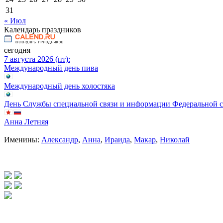
31
« Июл
Календарь праздников
сегодня
7 августа 2026 (пт):
Международный день пива
Международный день холостяка
День Службы специальной связи и информации Федеральной 
Анна Летняя
Именины:
Александр
,
Анна
,
Ираида
,
Макар
,
Николай