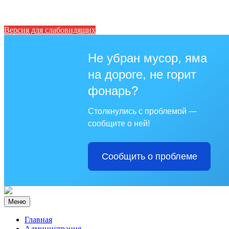
Версия для слабовидящих
Не убран мусор, яма
на дороге, не горит
фонарь?
Столкнулись с проблемой —
сообщите о ней!
Сообщить о проблеме
Меню
Главная
Администрация