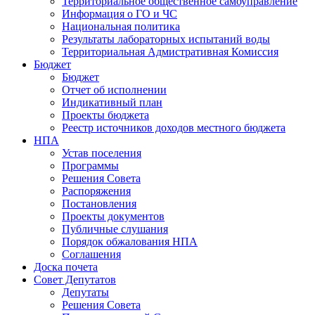
Территориальное общественное самоуправление
Информация о ГО и ЧС
Национальная политика
Результаты лабораторных испытаний воды
Территориальная Адмистративная Комиссия
Бюджет
Бюджет
Отчет об исполнении
Индикативный план
Проекты бюджета
Реестр источников доходов местного бюджета
НПА
Устав поселения
Программы
Решения Совета
Распоряжения
Постановления
Проекты документов
Публичные слушания
Порядок обжалования НПА
Соглашения
Доска почета
Совет Депутатов
Депутаты
Решения Совета