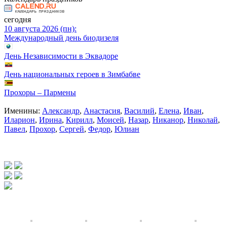
сегодня
10 августа 2026 (пн):
Международный день биодизеля
День Независимости в Эквадоре
День национальных героев в Зимбабве
Прохоры – Пармены
Именины:
Александр
,
Анастасия
,
Василий
,
Елена
,
Иван
,
Иларион
,
Ирина
,
Кирилл
,
Моисей
,
Назар
,
Никанор
,
Николай
,
Павел
,
Прохор
,
Сергей
,
Федор
,
Юлиан