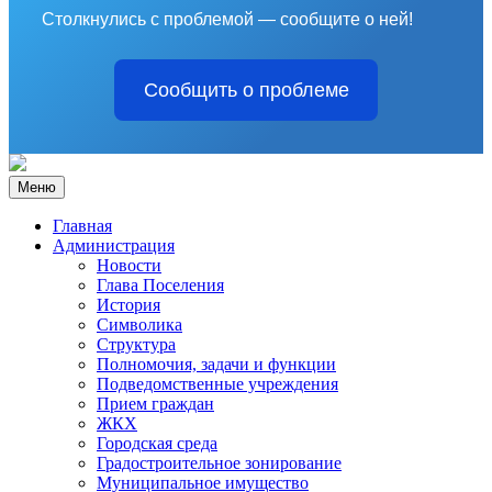
Столкнулись с проблемой — сообщите о ней!
Сообщить о проблеме
Меню
Главная
Администрация
Новости
Глава Поселения
История
Символика
Структура
Полномочия, задачи и функции
Подведомственные учреждения
Прием граждан
ЖКХ
Городская среда
Градостроительное зонирование
Муниципальное имущество