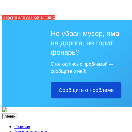
Версия для слабовидящих
Не убран мусор, яма
на дороге, не горит
фонарь?
Столкнулись с проблемой —
сообщите о ней!
Сообщить о проблеме
Меню
Главная
Администрация