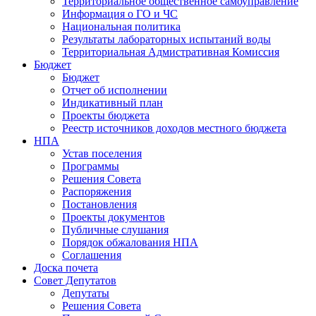
Территориальное общественное самоуправление
Информация о ГО и ЧС
Национальная политика
Результаты лабораторных испытаний воды
Территориальная Адмистративная Комиссия
Бюджет
Бюджет
Отчет об исполнении
Индикативный план
Проекты бюджета
Реестр источников доходов местного бюджета
НПА
Устав поселения
Программы
Решения Совета
Распоряжения
Постановления
Проекты документов
Публичные слушания
Порядок обжалования НПА
Соглашения
Доска почета
Совет Депутатов
Депутаты
Решения Совета