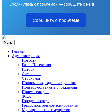
Столкнулись с проблемой — сообщите о ней!
Сообщить о проблеме
Меню
Главная
Администрация
Новости
Глава Поселения
История
Символика
Структура
Полномочия, задачи и функции
Подведомственные учреждения
Прием граждан
ЖКХ
Городская среда
Градостроительное зонирование
Муниципальное имущество