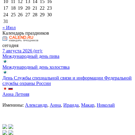
10
11
12
13
14
15
16
17
18
19
20
21
22
23
24
25
26
27
28
29
30
31
« Июл
Календарь праздников
сегодня
7 августа 2026 (пт):
Международный день пива
Международный день холостяка
День Службы специальной связи и информации Федеральной
службы охраны России
Анна Летняя
Именины:
Александр
,
Анна
,
Ираида
,
Макар
,
Николай