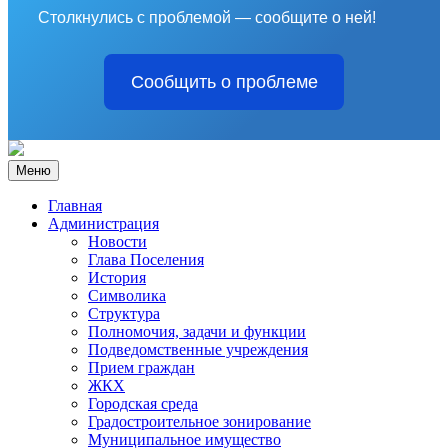
Столкнулись с проблемой — сообщите о ней!
Сообщить о проблеме
Меню
Главная
Администрация
Новости
Глава Поселения
История
Символика
Структура
Полномочия, задачи и функции
Подведомственные учреждения
Прием граждан
ЖКХ
Городская среда
Градостроительное зонирование
Муниципальное имущество