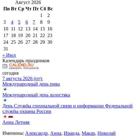
Август 2026
Пн
Вт
Ср
Чт
Пт
Сб
Вс
1
2
3
4
5
6
7
8
9
10
11
12
13
14
15
16
17
18
19
20
21
22
23
24
25
26
27
28
29
30
31
« Июл
Календарь праздников
сегодня
7 августа 2026 (пт):
Международный день пива
Международный день холостяка
День Службы специальной связи и информации Федеральной
службы охраны России
Анна Летняя
Именины:
Александр
,
Анна
,
Ираида
,
Макар
,
Николай