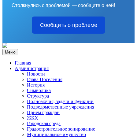
Столкнулись с проблемой — сообщите о ней!
Сообщить о проблеме
Меню
Главная
Администрация
Новости
Глава Поселения
История
Символика
Структура
Полномочия, задачи и функции
Подведомственные учреждения
Прием граждан
ЖКХ
Городская среда
Градостроительное зонирование
Муниципальное имущество