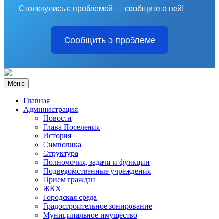
Столкнулись с проблемой — сообщите о ней!
Сообщить о проблеме
Меню
Главная
Администрация
Новости
Глава Поселения
История
Символика
Структура
Полномочия, задачи и функции
Подведомственные учреждения
Прием граждан
ЖКХ
Городская среда
Градостроительное зонирование
Муниципальное имущество