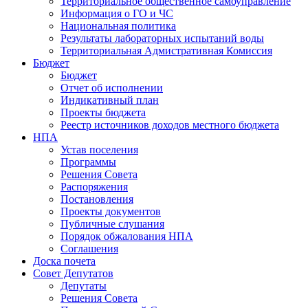
Территориальное общественное самоуправление
Информация о ГО и ЧС
Национальная политика
Результаты лабораторных испытаний воды
Территориальная Адмистративная Комиссия
Бюджет
Бюджет
Отчет об исполнении
Индикативный план
Проекты бюджета
Реестр источников доходов местного бюджета
НПА
Устав поселения
Программы
Решения Совета
Распоряжения
Постановления
Проекты документов
Публичные слушания
Порядок обжалования НПА
Соглашения
Доска почета
Совет Депутатов
Депутаты
Решения Совета