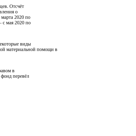
цев. Отсчёт
явления о
 марта 2020 по
– с мая 2020 по
некоторые виды
ой материальной помощи в
равом в
 фонд перевёл