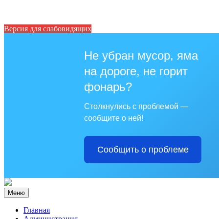
Версия для слабовидящих
Не убран мусор, яма
на дороге, не горит
фонарь?
Столкнулись с проблемой —
сообщите о ней!
Сообщить о проблеме
Меню
Главная
Администрация