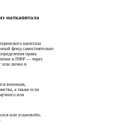
из маткапитала
теринского капитала
онный фонд самостоятельно
 определения права
вление в ПФР — через
г или лично в
ется военным,
мства, а также если
научного или
дился или усыновлён,
.