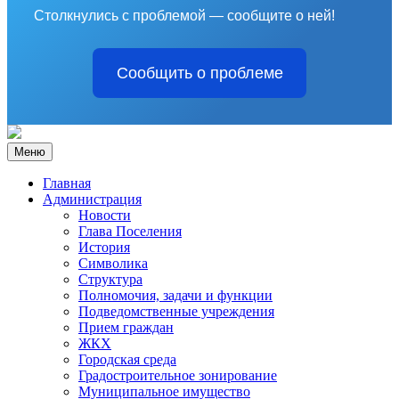
Столкнулись с проблемой — сообщите о ней!
Сообщить о проблеме
Меню
Главная
Администрация
Новости
Глава Поселения
История
Символика
Структура
Полномочия, задачи и функции
Подведомственные учреждения
Прием граждан
ЖКХ
Городская среда
Градостроительное зонирование
Муниципальное имущество