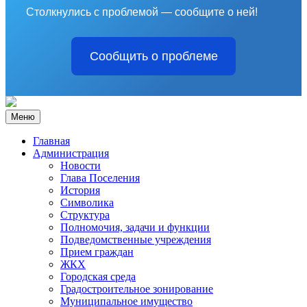
Столкнулись с проблемой — сообщите о ней!
Сообщить о проблеме
Меню
Главная
Администрация
Новости
Глава Поселения
История
Символика
Структура
Полномочия, задачи и функции
Подведомственные учреждения
Прием граждан
ЖКХ
Городская среда
Градостроительное зонирование
Муниципальное имущество