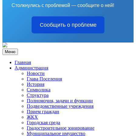
Столкнулись с проблемой — сообщите о ней!
Сообщить о проблеме
Меню
Главная
Администрация
Новости
Глава Поселения
История
Символика
Структура
Полномочия, задачи и функции
Подведомственные учреждения
Прием граждан
ЖКХ
Городская среда
Градостроительное зонирование
Муниципальное имущество