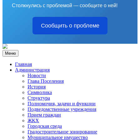
Столкнулись с проблемой — сообщите о ней!
Сообщить о проблеме
Меню
Главная
Администрация
Новости
Глава Поселения
История
Символика
Структура
Полномочия, задачи и функции
Подведомственные учреждения
Прием граждан
ЖКХ
Городская среда
Градостроительное зонирование
Муниципальное имущество