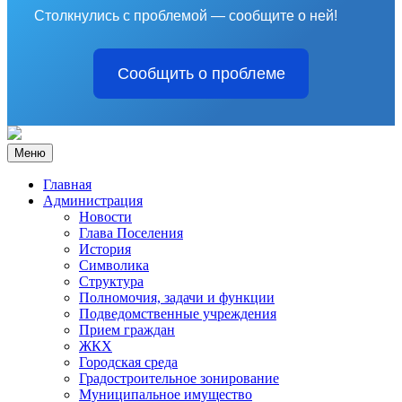
Столкнулись с проблемой — сообщите о ней!
Сообщить о проблеме
Меню
Главная
Администрация
Новости
Глава Поселения
История
Символика
Структура
Полномочия, задачи и функции
Подведомственные учреждения
Прием граждан
ЖКХ
Городская среда
Градостроительное зонирование
Муниципальное имущество