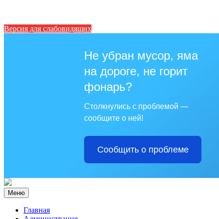
Версия для слабовидящих
Не убран мусор, яма
на дороге, не горит
фонарь?
Столкнулись с проблемой —
сообщите о ней!
Сообщить о проблеме
Меню
Главная
Администрация