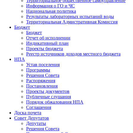
Территориальное общественное самоуправление
Информация о ГО и ЧС
Национальная политика
Результаты лабораторных испытаний воды
Территориальная Адмистративная Комиссия
Бюджет
Бюджет
Отчет об исполнении
Индикативный план
Проекты бюджета
Реестр источников доходов местного бюджета
НПА
Устав поселения
Программы
Решения Совета
Распоряжения
Постановления
Проекты документов
Публичные слушания
Порядок обжалования НПА
Соглашения
Доска почета
Совет Депутатов
Депутаты
Решения Совета