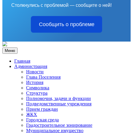
Столкнулись с проблемой — сообщите о ней!
Сообщить о проблеме
Меню
Главная
Администрация
Новости
Глава Поселения
История
Символика
Структура
Полномочия, задачи и функции
Подведомственные учреждения
Прием граждан
ЖКХ
Городская среда
Градостроительное зонирование
Муниципальное имущество