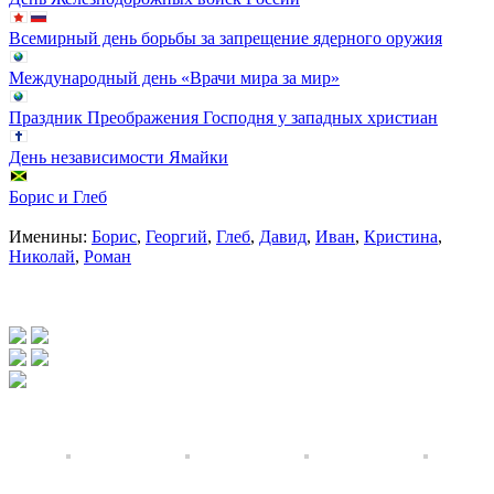
Всемирный день борьбы за запрещение ядерного оружия
Международный день «Врачи мира за мир»
Праздник Преображения Господня у западных христиан
День независимости Ямайки
Борис и Глеб
Именины:
Борис
,
Георгий
,
Глеб
,
Давид
,
Иван
,
Кристина
,
Николай
,
Роман