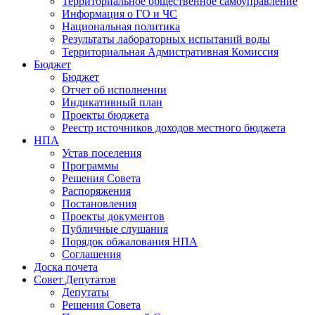
Территориальное общественное самоуправление
Информация о ГО и ЧС
Национальная политика
Результаты лабораторных испытаний воды
Территориальная Адмистративная Комиссия
Бюджет
Бюджет
Отчет об исполнении
Индикативный план
Проекты бюджета
Реестр источников доходов местного бюджета
НПА
Устав поселения
Программы
Решения Совета
Распоряжения
Постановления
Проекты документов
Публичные слушания
Порядок обжалования НПА
Соглашения
Доска почета
Совет Депутатов
Депутаты
Решения Совета