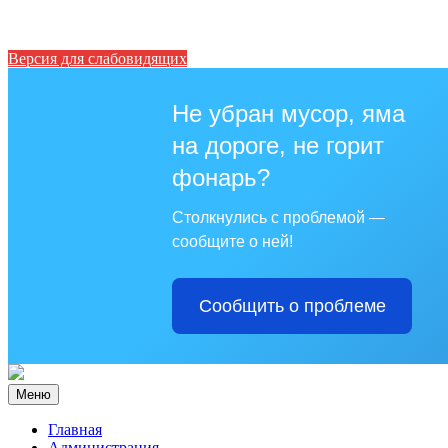
Версия для слабовидящих
Не убран мусор, яма
на дороге, не горит
фонарь?
Столкнулись с проблемой —
сообщите о ней!
Сообщить о проблеме
Меню
Главная
Администрация