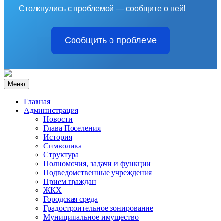
Столкнулись с проблемой — сообщите о ней!
Сообщить о проблеме
Меню
Главная
Администрация
Новости
Глава Поселения
История
Символика
Структура
Полномочия, задачи и функции
Подведомственные учреждения
Прием граждан
ЖКХ
Городская среда
Градостроительное зонирование
Муниципальное имущество