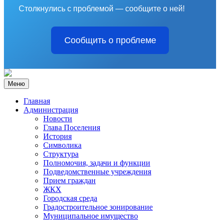
Столкнулись с проблемой — сообщите о ней!
Сообщить о проблеме
Меню
Главная
Администрация
Новости
Глава Поселения
История
Символика
Структура
Полномочия, задачи и функции
Подведомственные учреждения
Прием граждан
ЖКХ
Городская среда
Градостроительное зонирование
Муниципальное имущество