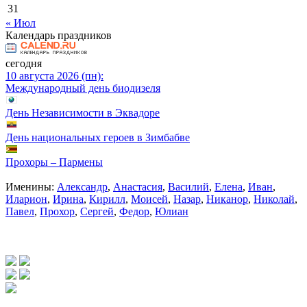
31
« Июл
Календарь праздников
сегодня
10 августа 2026 (пн):
Международный день биодизеля
День Независимости в Эквадоре
День национальных героев в Зимбабве
Прохоры – Пармены
Именины:
Александр
,
Анастасия
,
Василий
,
Елена
,
Иван
,
Иларион
,
Ирина
,
Кирилл
,
Моисей
,
Назар
,
Никанор
,
Николай
,
Павел
,
Прохор
,
Сергей
,
Федор
,
Юлиан