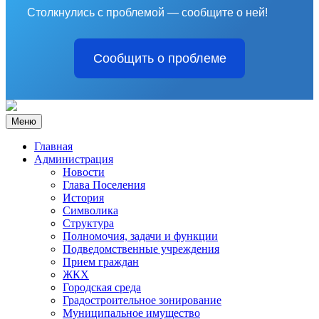
Столкнулись с проблемой — сообщите о ней!
Сообщить о проблеме
Меню
Главная
Администрация
Новости
Глава Поселения
История
Символика
Структура
Полномочия, задачи и функции
Подведомственные учреждения
Прием граждан
ЖКХ
Городская среда
Градостроительное зонирование
Муниципальное имущество