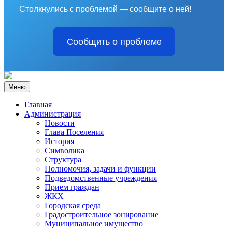
Столкнулись с проблемой — сообщите о ней!
Сообщить о проблеме
Меню
Главная
Администрация
Новости
Глава Поселения
История
Символика
Структура
Полномочия, задачи и функции
Подведомственные учреждения
Прием граждан
ЖКХ
Городская среда
Градостроительное зонирование
Муниципальное имущество